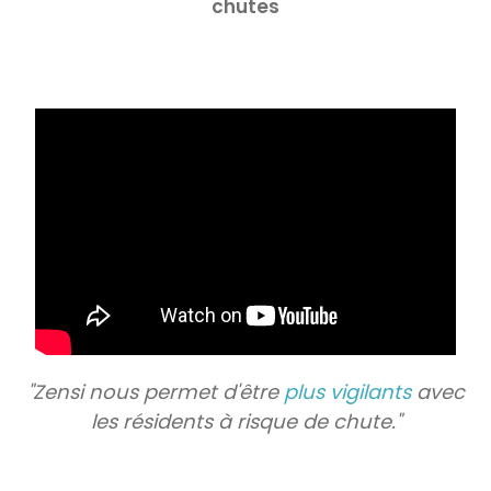
chutes
Il y a eu de nombreuses
expériences très positives
avec Zensi.
Mariana Camacho
"Zensi nous permet d'être
plus vigilants
avec
Misericordia Amadora
les résidents à risque de chute."