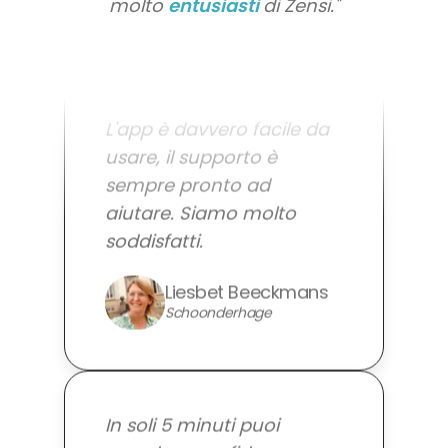
molto
entusiasti
di Zensi."
L'app è davvero facile da
usare, il supporto è
sempre pronto ad
aiutare. Siamo molto
soddisfatti.
Liesbet Beeckmans
Schoonderhage
In soli 5 minuti puoi
prendere confidenza con