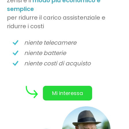
Zensi è il
modo più economico e
semplice
per
ridurre il carico assistenziale
e
ridurre i costi
niente
telecamere
niente
batterie
niente
costi di acquisto
Mi interessa